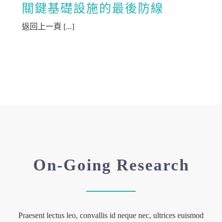
關鍵基礎設施的最後防線
返回上一頁 [...]
On-Going Research
Praesent lectus leo, convallis id neque nec, ultrices euismod